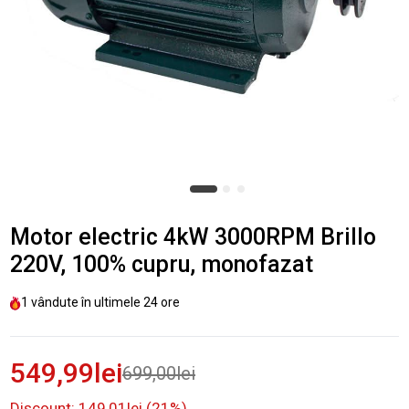
Motor electric 4kW 3000RPM Brillo
220V, 100% cupru, monofazat
1
vândute în ultimele
24 ore
549,99lei
699,00lei
Discount: 149,01lei (21%)