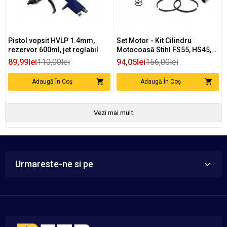
Pistol vopsit HVLP 1.4mm,
Set Motor - Kit Cilindru
rezervor 600ml, jet reglabil
Motocoasă Stihl FS55, HS45,
FC55, FS38, BG45, BG55
89,99lei
110,00lei
94,05lei
156,00lei
Adaugă În Coș
Adaugă În Coș
Vezi mai mult
Urmareste-ne si pe