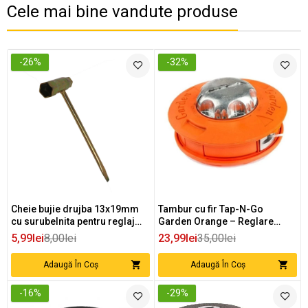
Cele mai bine vandute produse
-26%
-32%
Cheie bujie drujba 13x19mm
Tambur cu fir Tap-N-Go
cu surubelnita pentru reglaj
Garden Orange – Reglare
lant
Automata pentru Motocoase
5,99lei
8,00lei
23,99lei
35,00lei
Adaugă În Coș
Adaugă În Coș
-16%
-29%