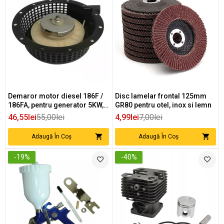
Demaror motor diesel 186F /
Disc lamelar frontal 125mm
186FA, pentru generator 5KW,
GR80 pentru otel, inox si lemn
tip Kama Kipor
46,55lei
55,00lei
4,99lei
7,00lei
Adaugă În Coș
Adaugă În Coș
-19%
-40%