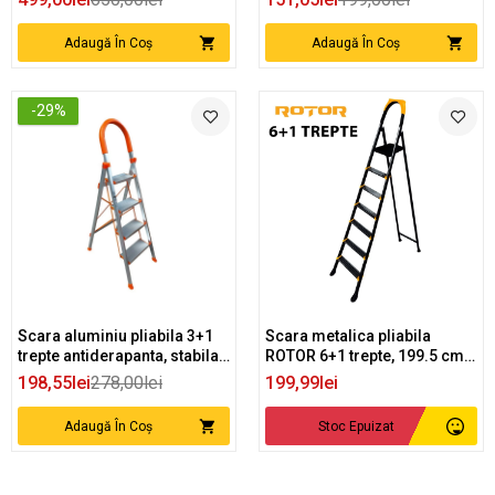
Adaugă În Coș
Adaugă În Coș
-29%
Scara aluminiu pliabila 3+1
Scara metalica pliabila
trepte antiderapanta, stabila,
ROTOR 6+1 trepte, 199.5 cm,
pentru casa si gradina
150 kg, platforma
198,55lei
278,00lei
199,99lei
superioara, antiderapanta
Adaugă În Coș
Stoc Epuizat