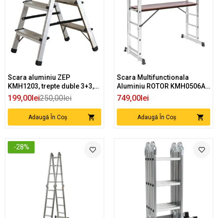
Scara aluminiu ZEP
Scara Multifunctionala
KMH1203, trepte duble 3+3,
Aluminiu ROTOR KMH0506A,
150 kg, 58 cm inaltime
2x6 trepte, platforma 99cm
199,00lei
250,00lei
749,00lei
Adaugă În Coș
Adaugă În Coș
-28%