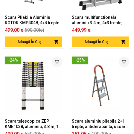
Scara Pliabila Aluminiu
Scara multifunctionala
ROTOR KMP404B, 4x4 trepte,
aluminiu 3.4 m, 4x3 trepte,
150 kg
pliabila, capacitate 150 kg,
499,00lei
690,00lei
449,99lei
stabilizatori antiderapanti,
standard EN131
Adaugă În Coș
Adaugă În Coș
-24%
-25%
Scara telescopica ZEP
Scara aluminiu pliabila 2+1
KME1038, aluminiu, 3.8 m, 13
trepte, antiderapanta, usoara
trepte, 150 kg
si stabila, uz casnic
499,00lei
650,00lei
151,05lei
199,00lei