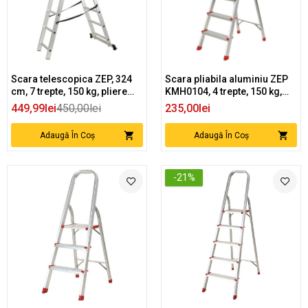
Scara telescopica ZEP, 324
Scara pliabila aluminiu ZEP
cm, 7 trepte, 150 kg, pliere
KMH0104, 4 trepte, 150 kg,
compacta
129 cm inaltime deschisa
449,99lei
450,00lei
235,00lei
Adaugă În Coș
Adaugă În Coș
-21%