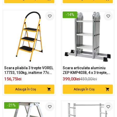
-14%
Scara pliabila 3 trepte VOREL
Scara articulata aluminiu
17733, 150kg, inaltime 77cm,
ZEP KMP403B, 4 x 3 trepte,
compacta
150 kg, 355 cm inaltime
156,75lei
399,00lei
459,00lei
deschisa
Adaugă În Coș
Adaugă În Coș
-21%