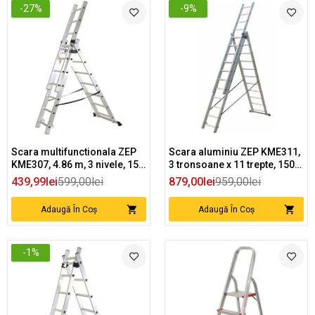
-27%
-9%
Scara multifunctionala ZEP
Scara aluminiu ZEP KME311,
KME307, 4.86 m, 3 nivele, 150
3 tronsoane x 11 trepte, 150
kg, pliere compacta
kg, 810 cm inaltime maxima
439,99lei
599,00lei
879,00lei
959,00lei
Adaugă În Coș
Adaugă În Coș
-1%