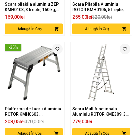
Scara pliabila aluminiu ZEP
Scara Pliabila Aluminiu
KMH0103, 3 trepte, 150 kg,
ROTOR KMH0105, 5 trepte,
109 cm inaltime deschisa
pentru lucru la inaltime
169,00lei
255,00lei
320,00lei
Adaugă În Coș
Adaugă În Coș
-35%
Platforma de Lucru Aluminiu
Scara Multifunctionala
ROTOR KMH0603,
Aluminiu ROTOR KME309, 3x9
78x30x50cm, pentru lucru la
trepte, pentru diverse utilizari
208,05lei
320,00lei
779,00lei
inaltime
Adaugă În Coș
Adaugă În Coș