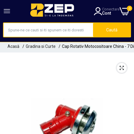
0
Conectare
Cont
Caută
Acasă
Gradina si Curte
Cap Rotativ Motocositoare China - 7 D