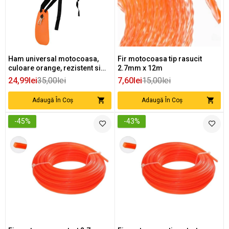
Ham universal motocoasa,
Fir motocoasa tip rasucit
culoare orange, rezistent si
2.7mm x 12m
sigur
24,99lei
35,00lei
7,60lei
15,00lei
Adaugă În Coș
Adaugă În Coș
-45%
-43%