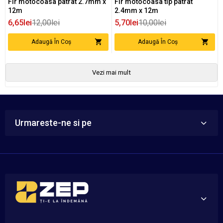
Fir motocoasa patrat 2.7mm x
Fir motocoasa tip patrat
12m
2.4mm x 12m
6,65lei
12,00lei
5,70lei
10,00lei
Adaugă În Coș
Adaugă În Coș
Vezi mai mult
Urmareste-ne si pe