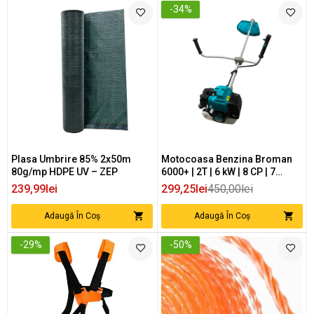
-34%
Plasa Umbrire 85% 2x50m
Motocoasa Benzina Broman
80g/mp HDPE UV – ZEP
6000+ | 2T | 6 kW | 8 CP | 7
Accesorii Incluse
239,99lei
299,25lei
450,00lei
Adaugă În Coș
Adaugă În Coș
-29%
-50%