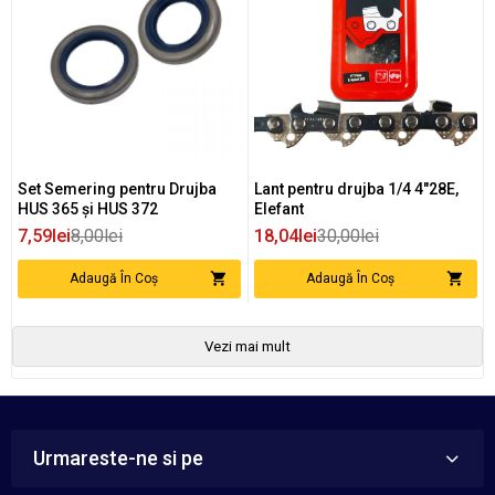
Set Semering pentru Drujba
Lant pentru drujba 1/4 4"28E,
HUS 365 și HUS 372
Elefant
7,59lei
8,00lei
18,04lei
30,00lei
Adaugă În Coș
Adaugă În Coș
Vezi mai mult
Urmareste-ne si pe