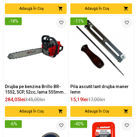
Adaugă În Coș
Adaugă În Coș
-18%
-11%
Drujba pe benzina Brillo BR-
Pila ascutit lant drujba maner
1552, 5CP, 52cc, lama 555mm,
lemn
motor 2T, 10000 rpm
284,05lei
345,00lei
15,19lei
17,00lei
Adaugă În Coș
Adaugă În Coș
-6%
-40%