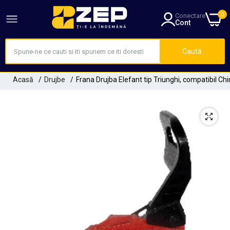
0
Conectare
Cont
Caută
Acasă
Drujbe
Frana Drujba Elefant tip Triunghi, compatibil C