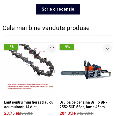
Scrie o recenzie
Cele mai bine vandute produse
-5%
-9%
Lant pentru mini fierastrau cu
Drujba pe benzina Brillo BR-
acumulator, 14 dinti,
2552 5CP 52cc, lama 45cm
compatibil universal
23,75lei
25,00lei
284,05lei
312,00lei