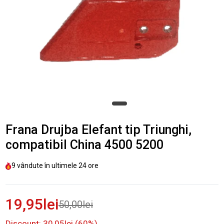
Frana Drujba Elefant tip Triunghi,
compatibil China 4500 5200
9
vândute în ultimele
24 ore
19,95lei
50,00lei
Discount: 30,05lei (60%)